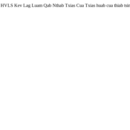
j HVLS Kev Lag Luam Qab Nthab Txias Cua Txias huab cua thiab tsim k