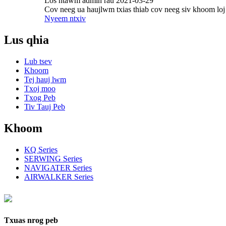
Los ntawm admin rau 2021-03-29
Cov neeg ua haujlwm txias thiab cov neeg siv khoom lo
Nyeem ntxiv
Lus qhia
Lub tsev
Khoom
Tej hauj lwm
Txoj moo
Txog Peb
Tiv Tauj Peb
Khoom
KQ Series
SERWING Series
NAVIGATER Series
AIRWALKER Series
Txuas nrog peb