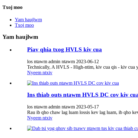
Txoj moo
Yam haujlwm
Txoj moo
Yam haujlwm
Piav qhia txog HVLS kiv cua
los ntawm admin ntawm 2023-06-12
Technically, A HVLS - High-ntim, kiv cua qis - kiv cua y
Nyeem ntxiv
Ins thiab outs ntawm HVLS DC cov kiv cu
los ntawm admin ntawm 2023-05-17
Rau ib qho chaw lag luam lossis kev lag luam, ib qho ke
Nyeem ntxiv