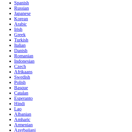
Spanish
Russian
Japanese
Korean
Arabic
Irish
Greek
Turkish
Italian
Danish
Romanian
Indonesian
Czech
Afrikaans
Swedish
Polish
Basque
Catalan
Esperanto
Hindi
Lao
Albanian
Amharic
Armenian
Azerbaijani