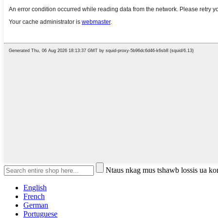
Ntaus nkag mus tshawb lossis ua k
English
French
German
Portuguese