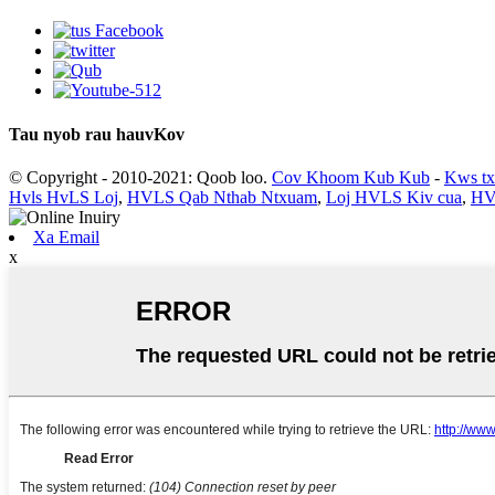
Tau nyob rau hauv
Kov
© Copyright - 2010-2021: Qoob loo.
Cov Khoom Kub Kub
-
Kws tx
Hvls HvLS Loj
,
HVLS Qab Nthab Ntxuam
,
Loj HVLS Kiv cua
,
HV
Xa Email
x