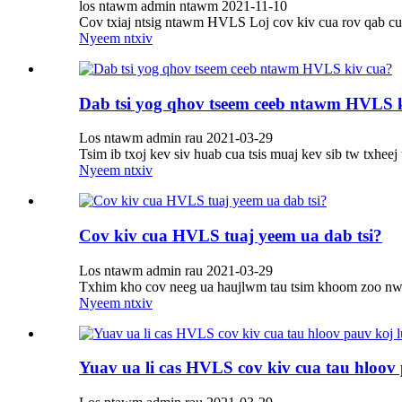
los ntawm admin ntawm 2021-11-10
Cov txiaj ntsig ntawm HVLS Loj cov kiv cua rov qab cua
Nyeem ntxiv
Dab tsi yog qhov tseem ceeb ntawm HVLS 
Los ntawm admin rau 2021-03-29
Tsim ib txoj kev siv huab cua tsis muaj kev sib tw txhee
Nyeem ntxiv
Cov kiv cua HVLS tuaj yeem ua dab tsi?
Los ntawm admin rau 2021-03-29
Txhim kho cov neeg ua haujlwm tau tsim khoom zoo nws 
Nyeem ntxiv
Yuav ua li cas HVLS cov kiv cua tau hloov