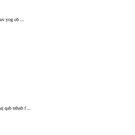
uv yog ob ...
 qab nthab f ...