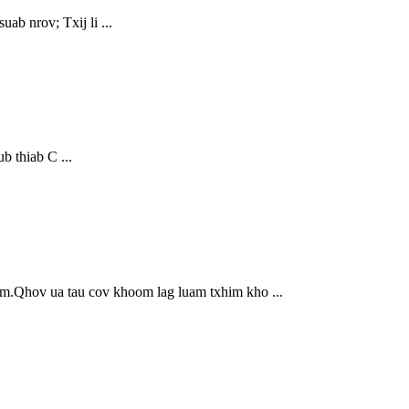
b nrov; Txij li ...
b thiab C ...
am.Qhov ua tau cov khoom lag luam txhim kho ...