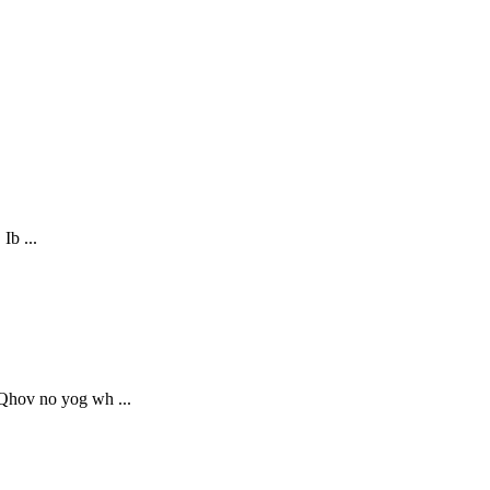
Ib ...
 Qhov no yog wh ...