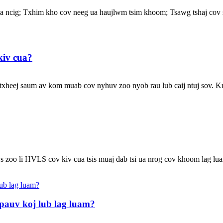
 ncig; Txhim kho cov neeg ua haujlwm tsim khoom; Tsawg tshaj cov sua
kiv cua?
j txheej saum av kom muab cov nyhuv zoo nyob rau lub caij ntuj sov. Ku
zoo li HVLS cov kiv cua tsis muaj dab tsi ua nrog cov khoom lag lu
 pauv koj lub lag luam?