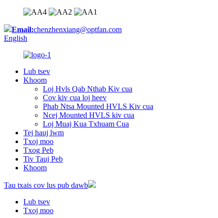
Email:
chenzhenxiang@optfan.com
English
Lub tsev
Khoom
Loj Hvls Qab Nthab Kiv cua
Cov kiv cua loj heev
Phab Ntsa Mounted HVLS Kiv cua
Ncej Mounted HVLS kiv cua
Loj Muaj Kua Txhuam Cua
Tej hauj lwm
Txoj moo
Txog Peb
Tiv Tauj Peb
Khoom
Tau txais cov lus pub dawb
Lub tsev
Txoj moo