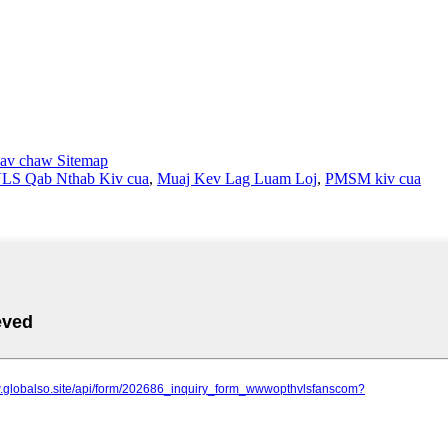
av chaw Sitemap
LS Qab Nthab Kiv cua
,
Muaj Kev Lag Luam Loj
,
PMSM kiv cua