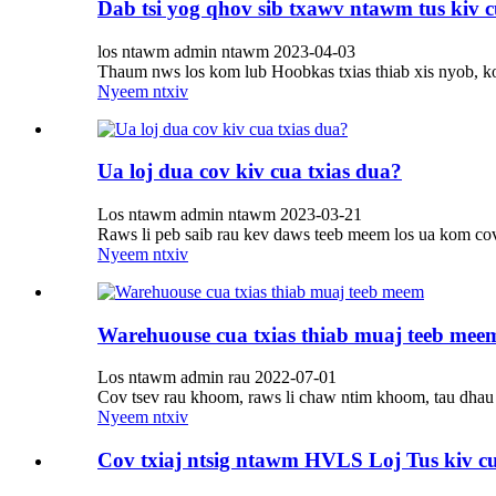
Dab tsi yog qhov sib txawv ntawm tus kiv c
los ntawm admin ntawm 2023-04-03
Thaum nws los kom lub Hoobkas txias thiab xis nyob, ko
Nyeem ntxiv
Ua loj dua cov kiv cua txias dua?
Los ntawm admin ntawm 2023-03-21
Raws li peb saib rau kev daws teeb meem los ua kom cov 
Nyeem ntxiv
Warehuouse cua txias thiab muaj teeb mee
Los ntawm admin rau 2022-07-01
Cov tsev rau khoom, raws li chaw ntim khoom, tau dhau 
Nyeem ntxiv
Cov txiaj ntsig ntawm HVLS Loj Tus kiv c