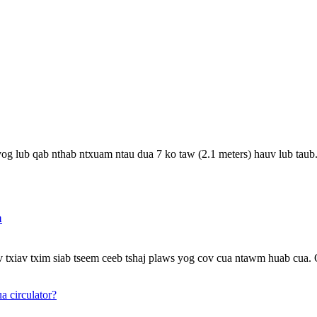
og lub qab nthab ntxuam ntau dua 7 ko taw (2.1 meters) hauv lub taub. 
a
v txiav txim siab tseem ceeb tshaj plaws yog cov cua ntawm huab cua.