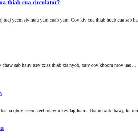
ua thiab cua circulator?
j tuaj yeem siv ntau yam cuab yam. Cov kiv cua thiab huab cua sab ha
chaw sab hauv tsev txias thiab xis nyob, xaiv cov khoom nrov uas ...
m
los ua qhov tseem ceeb ntawm kev lag luam. Thaum xub thawj, loj muaj
ua